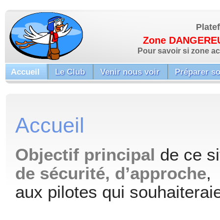
Plate
Zone DANGEREUS
Pour savoir si zone a
Accueil
Le Club
Venir nous voir
Préparer so
Accueil
Objectif principal
de ce si
de sécurité, d’approche
,
aux pilotes qui souhaiterai